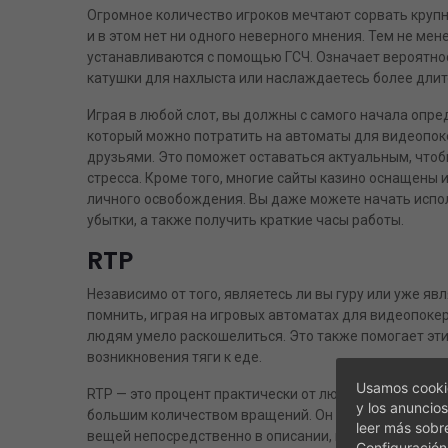
Огромное количество игроков мечтают сорвать круп
и в этом нет ни одного неверного мнения. Тем не ме
устанавливаются с помощью ГСЧ. Означает вероятно
катушки для нахлыста или наслаждаетесь более дли
Играя в любой слот, вы должны с самого начала опре
который можно потратить на автоматы для видеопоке
друзьями. Это поможет оставаться актуальным, чтоб
стресса. Кроме того, многие сайты казино оснащены
личного освобождения. Вы даже можете начать испол
убытки, а также получить краткие часы работы.
RTP
Независимо от того, являетесь ли вы гуру или уже яв
помнить, играя на игровых автоматах для видеопоке
людям умело раскошелиться. Это также помогает эт
возникновения тяги к еде.
Usamos cookie
RTP — это процент практически от любой ставки, кот
y los anuncios
большим количеством вращений. Он рассчитывается 
leer más sobr
вещей непосредственно в описании, например, бросо
Configuración