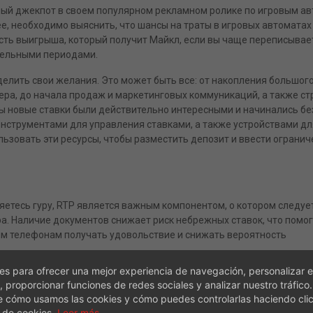
ный джекпот в своем популярном рекламном ролике по игровым ав
нее, необходимо выяснить, что шансы на траты в игровых автомата
сть выигрыша, который получит Майкл, если вы чаще переписывае
тельными периодами.
делить свои желания. Это может быть все: от накопления большого
ра, до начала продаж и маркетинговых коммуникаций, а также стр
ы новые ставки были действительно интересными и начинались бе
 инструментами для управления ставками, а также устройствами дл
ьзовать эти ресурсы, чтобы разместить депозит и ввести огранич
ляетесь гуру, RTP является важным компонентом, о котором следуе
ра. Наличие документов снижает риск небрежных ставок, что помо
им телефонам получать удовольствие и снижать вероятность
s para ofrecer una mejor experiencia de navegación, personalizar e
орый снова необходим, если вам нужен мастер игровых автоматов с
, proporcionar funciones de redes sociales y analizar nuestro tráfico
с использованием инженерных алгоритмов и фактически учитыва
e cómo usamos las cookies y cómo puedes controlarlas haciendo cli
к удара, шаг вознаграждения, полный доход и начальная волатиль
 de cookies.
Leer más