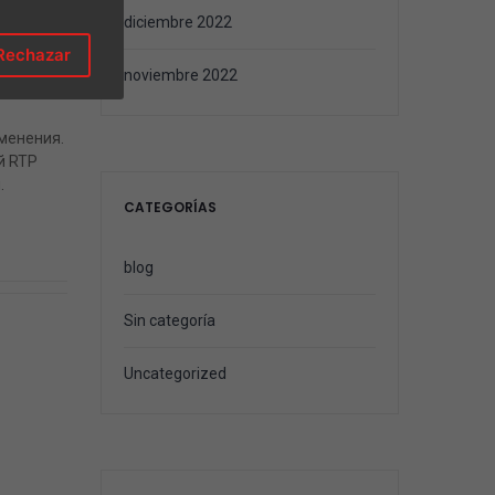
diciembre 2022
новый
Rechazar
 движении
noviembre 2022
менения.
й RTP
.
CATEGORÍAS
blog
Sin categoría
Uncategorized