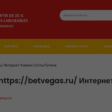
RTIR DE 20 €
ÍAS LABORABLES
CANARIAS
DEPORTE
PAPELERIA
VERANO PLAYA
JUE
ru/ Интернет-Казино Слоты Рутина
ttps://betvegas.ru/ Интерне
categoría