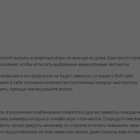
особ сыграть в азартные игры, не выходя из дома. Вам просто ну
тношения, чтобы испытать выбранные вами игровые автоматы.
необычен и его результат не будет зависеть от вашего Веб-сайт
анит в себе огромное количество постоянных юзеров. мастерства.
нить, прежде чем вы решите играть.
те, в различных комбинациях появятся и другие символы, каждая 
ские размеры которых в онлайн-игре отличаются. Сосредоточив в
омочь лучше увидеть механику со стороны и начать повышать сво
го представления об этих символах может даже помочь вам остав