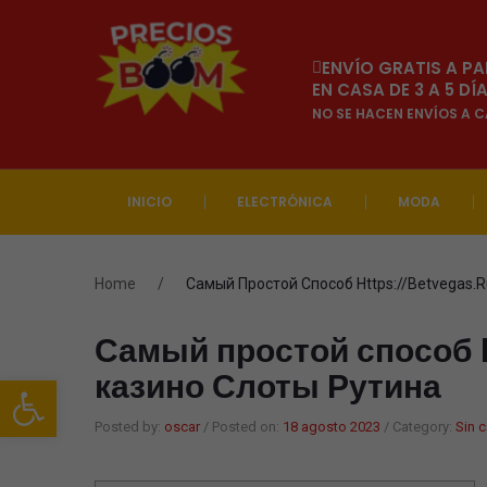
ENVÍO GRATIS A PA
EN CASA DE 3 A 5 D
NO SE HACEN ENVÍOS A 
INICIO
ELECTRÓNICA
MODA
Home
/
Самый Простой Способ Https://betvegas.
Самый простой способ h
казино Слоты Рутина
Abrir barra de herramientas
Posted by:
oscar
/
Posted on:
18 agosto 2023
/
Category:
Sin 