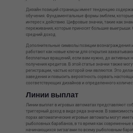
Дизайн позиций страницы имеет тенденцию содержа
обучения. Фундаментальные формы эмблем, которые
интерес к действию. Цифровые значки, такие как зна
переживания, которые приносят большие выигрыши. С
средний доход.
Дополнительные символы позиции вознаграждения и
работают как новые ключи для открытия захватывающ
бесплатных вращений, если вам нужно, до активных
получения кредитов. В этой статье значки также мо
регистрации, частью которой они являются. Это дела
заведения и повысить вероятность сорвать настоящ
соответствующих дизайнов и определенного количес
Линии выплат
Линии выплат в игровых автоматах представляют со
триггерный доход в виде ряда значков. В зависимост
порах автоматические игровые автоматы могут иметь
рыболовных барабанов, в то время как современные 
начинающихся зигзагами по всему рыболовным бара