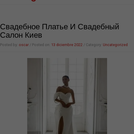
Gorras y sombreros
Mancuernas
Papeleria
Verano playa
Свадебное Платье И Свадебный
Салон Киев
Colchonetas Hinchables
Juegos
Posted by:
oscar
/
Posted on:
13 diciembre 2022
/
Category:
Uncategorized
Barcas Hinchables
Varios
Flotadores
¿Eres mayorista?
Balones de Playa
Mi cuenta
Hinchable
Juegos
Toallas
Foutas
Ponchos