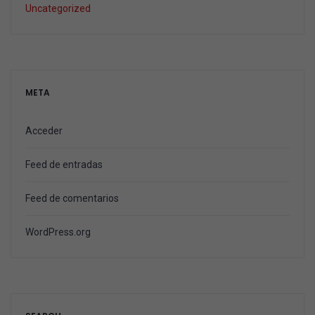
Uncategorized
META
Acceder
Feed de entradas
Feed de comentarios
WordPress.org