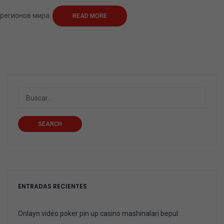
регионов мира.
СВАДЕБНОЕ ПЛАТЬЕ И СВАДЕБНЫЙ СА
READ MORE
SEARCH
ENTRADAS RECIENTES
Onlayn video poker pin up casino mashinalari bepul