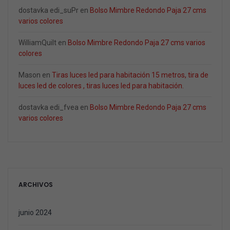
dostavka edi_suPr
en
Bolso Mimbre Redondo Paja 27 cms
varios colores
WilliamQuilt
en
Bolso Mimbre Redondo Paja 27 cms varios
colores
Mason
en
Tiras luces led para habitación 15 metros, tira de
luces led de colores , tiras luces led para habitación.
dostavka edi_fvea
en
Bolso Mimbre Redondo Paja 27 cms
varios colores
ARCHIVOS
junio 2024