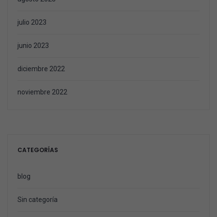
julio 2023
junio 2023
diciembre 2022
noviembre 2022
CATEGORÍAS
blog
Sin categoría