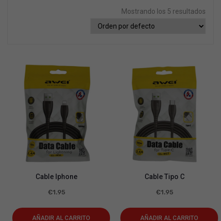
Mostrando los 5 resultados
Gorras y sombreros
Mancuernas
Papeleria
Verano playa
Colchonetas Hinchables
Juegos
Barcas Hinchables
Varios
Flotadores
¿Eres mayorista?
Balones de Playa
Mi cuenta
Hinchable
Juegos
Toallas
Cable Iphone
Cable Tipo C
€
1.95
€
1.95
Foutas
Ponchos
AÑADIR AL CARRITO
AÑADIR AL CARRITO