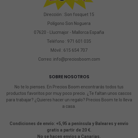
Dirección : Son fosquet 15
Polígono Son Noguera
07620 - Llucmajor - Mallorca España
Teléfono :
971 601 035
Móvil :
615 654 707
Correo:
info@preciosboom.com
SOBRE NOSOTROS
No te lo pienses. En Precios Boom encontrarás todos tus
productos favoritos por muy poco precio. ¿Te faltan unos cascos
para trabajar? ¿Quieres hacer un regalo? Precios Boom te lo lleva
a casa.
Condiciones de envío: +5,95 a península y Baleares y envío
gratis a partir de 20 €.
No se hacen envíos a Canarias.