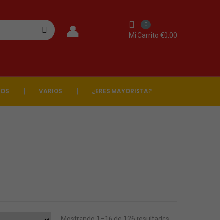
0
Mi Carrito
€
0.00
GOS
VARIOS
¿ERES MAYORISTA?
Mostrando 1–16 de 126 resultados