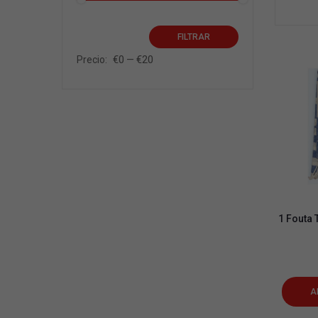
Precio
Precio
FILTRAR
€0
€20
mínimo
máximo
Precio:
—
1 Fouta 
A