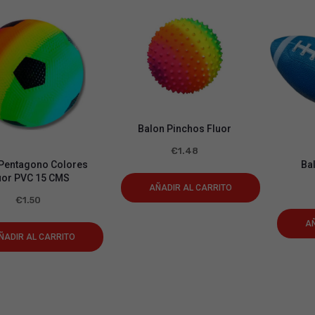
Balon Pinchos Fluor
€
1.48
Pentagono Colores
Ba
uor PVC 15 CMS
AÑADIR AL CARRITO
€
1.50
AÑ
ÑADIR AL CARRITO