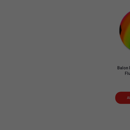
Balon 
Fl
A