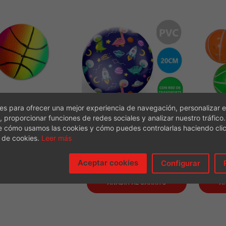
lón Flúor15 Cm
s para ofrecer una mejor experiencia de navegación, personalizar e
, proporcionar funciones de redes sociales y analizar nuestro tráfico
€
0.99
e cómo usamos las cookies y cómo puedes controlarlas haciendo cli
Balon Mundo Espacial L 20
Balón
 de cookies.
Leer más
CMS
Co
ÑADIR AL CARRITO
€
1.75
Aceptar cookies
Configurar
AÑADIR AL CARRITO
AÑ