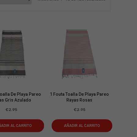
Toalla De Playa Pareo
1 Fouta Toalla De Playa Pareo
as Gris Azulado
Rayas Rosas
€
2.95
€
2.95
ADIR AL CARRITO
AÑADIR AL CARRITO