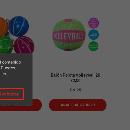
l contenido
. Puedes
c en
 Pelota De 13 Cm
Balón Pelota Volleyball 20
lores Surtidos
CMS
€
1.99
€
4.95
Rechazar
ADIR AL CARRITO
AÑADIR AL CARRITO