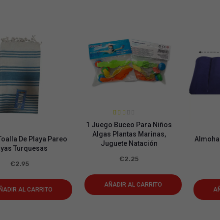
Valor
1 Juego Buceo Para Niños
ado
en
Algas Plantas Marinas,
2.10
Toalla De Playa Pareo
Almohad
Juguete Natación
de 5
yas Turquesas
€
2.25
€
2.95
AÑADIR AL CARRITO
ÑADIR AL CARRITO
AÑ