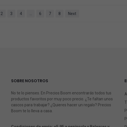
2
3
4
…
6
7
8
Next
SOBRE NOSOTROS
E
No te lo pienses. En Precios Boom encontrarás todos tus
A
productos favoritos por muy poco precio. ¿Te faltan unos
T
cascos para trabajar? ¿Quieres hacer un regalo? Precios
P
Boom te lo lleva a casa.
P
Condiciones de envío: +5,95 a península y Baleares y