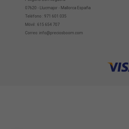
07620 - Llucmajor - Mallorca España
Teléfono :
971 601 035
Móvil :
615 654 707
Correo:
info@preciosboom.com