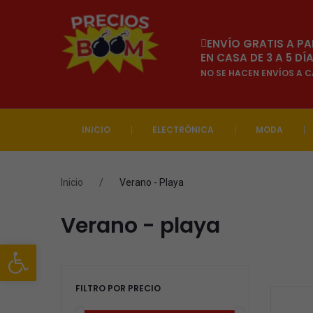
ENVÍO GRATIS A PA
EN CASA DE 3 A 5 D
NO SE HACEN ENVÍOS A 
INICIO
ELECTRÓNICA
MODA
Inicio
/
Verano - Playa
Verano - playa
Abrir barra de herramientas
FILTRO POR PRECIO