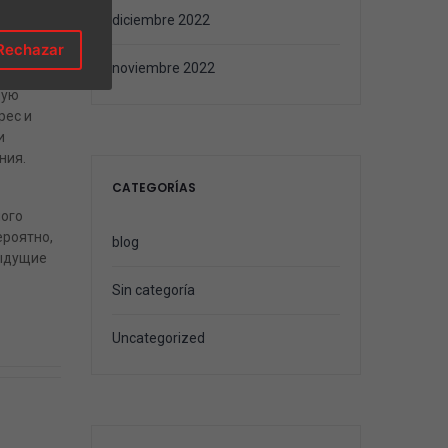
жны
diciembre 2022
Rechazar
noviembre 2022
ную
рес и
и
ния.
CATEGORÍAS
ного
ероятно,
blog
дыдущие
Sin categoría
Uncategorized