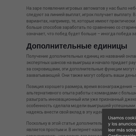
На заре появления игровых автоматов у нас было не
следуют за линией выплат, игрок получает выплату.
вариантах, например, те, которые имеют практическ
больше способов заработать по сравнению со старин
означает, что побед будет больше – иногда победа 
Дополнительные единицы
Получение дополнительных единиц из названий онла
экспертных шансов на выигрыш и начало придает рау
за сокровищами, эти дополнительные функции могут
захватывающей. Они также могут собрать ваши день
Позиция хорошего размера, время вознаграждения — 
альтернативного опыта работы с командами с больш
разыграть инновационный или уже признанный джек
особенность сделала модели выигрышей успешными д
надеясь внести свой вклад в эту идею.
Usamos cookie
Поскольку в этой статье дополнительные времена нав
y los anuncios
является простым и. В интернет-казино, например, в 
leer más sobr
Configuración