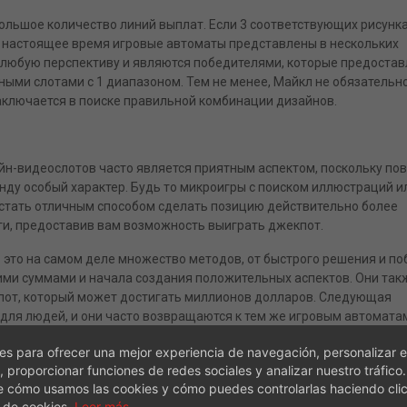
большое количество линий выплат. Если 3 соответствующих рисунк
 В настоящее время игровые автоматы представлены в нескольких
и любую перспективу и являются победителями, которые предоста
ными слотами с 1 диапазоном. Тем не менее, Майкл не обязательн
заключается в поиске правильной комбинации дизайнов.
йн-видеослотов часто является приятным аспектом, поскольку п
нду особый характер. Будь то микроигры с поиском иллюстраций и
 стать отличным способом сделать позицию действительно более
ги, предоставив вам возможность выиграть джекпот.
это на самом деле множество методов, от быстрого решения и по
ими суммами и начала создания положительных аспектов. Они так
пот, который может достигать миллионов долларов. Следующая
ля людей, и они часто возвращаются к тем же игровым автомата
s para ofrecer una mejor experiencia de navegación, personalizar e
ерняка принесут значительные подарки, помните, что ни одно из н
, proporcionar funciones de redes sociales y analizar nuestro tráfico
онлайн-казино Master, используются генераторы случайных чисел, 
e cómo usamos las cookies y cómo puedes controlarlas haciendo cli
 de cookies.
Leer más