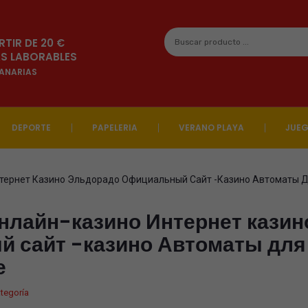
RTIR DE 20 €
ÍAS LABORABLES
CANARIAS
DEPORTE
PAPELERIA
VERANO PLAYA
JUE
тернет Казино Эльдорадо Официальный Сайт -казино Автоматы 
нлайн-казино Интернет казин
 сайт -казино Автоматы для
е
ategoría