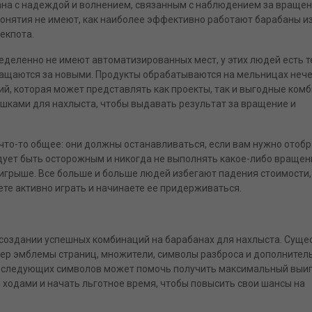
зана с надеждой и волнением, связанным с наблюдением за враще
онятия не имеют, как наиболее эффективно работают барабаны из
екпота.
деленно не имеют автоматизированных мест, у этих людей есть т
ращаются за новыми. Продукты обрабатываются на мельницах неч
ий, которая может представлять как проекты, так и выгодные ком
ками для нахлыста, чтобы выдавать результат за вращение и
ь что-то общее: они должны останавливаться, если вам нужно отоб
едует быть осторожным и никогда не выполнять какое-либо вращен
оигрыше. Все больше и больше людей избегают падения стоимости,
ете активно играть и начинаете ее придерживаться.
 создании успешных комбинаций на барабанах для нахлыста. Суще
ер эмблемы страниц, множители, символы разброса и дополнител
ие следующих символов может помочь получить максимальный выи
ходами и начать льготное время, чтобы повысить свои шансы на