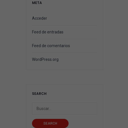
META
Acceder
Feed de entradas
Feed de comentarios
WordPress.org
SEARCH
SEARCH