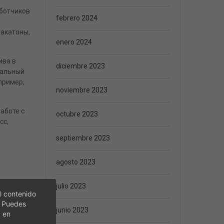
аботчиков
febrero 2024
хакатоны,
enero 2024
ива в
diciembre 2023
иальный
пример,
noviembre 2023
аботе с
octubre 2023
сс,
septiembre 2023
agosto 2023
julio 2023
l contenido
ые
. Puedes
junio 2023
ны на
c en
ов