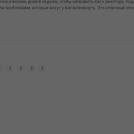
чно и восемь дней в неделю, чтобы направить вас к риэлтору, по
и проблемами, которые могут у вас возникнуть. Это отличный спо