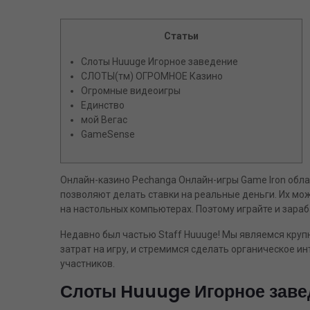
Статьи
Слоты Huuuge Игорное заведение
СЛОТЫ(тм) ОГРОМНОЕ Казино
Огромные видеоигры
Единство
мой Вегас
GameSense
Онлайн-казино Pechanga Онлайн-игры Game Iron обл
позволяют делать ставки на реальные деньги. Их мож
на настольных компьютерах.
Поэтому играйте и зара
Недавно был частью Staff Huuuge! Мы являемся кр
затрат на игру, и стремимся сделать органическое и
участников.
Слоты Huuuge Игорное заве