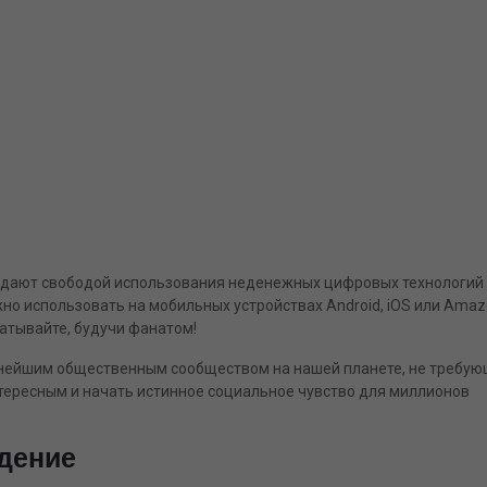
адают свободой использования неденежных цифровых технологий 
но использовать на мобильных устройствах Android, iOS или Amaz
батывайте, будучи фанатом!
упнейшим общественным сообществом на нашей планете, не требу
нтересным и начать истинное социальное чувство для миллионов
дение