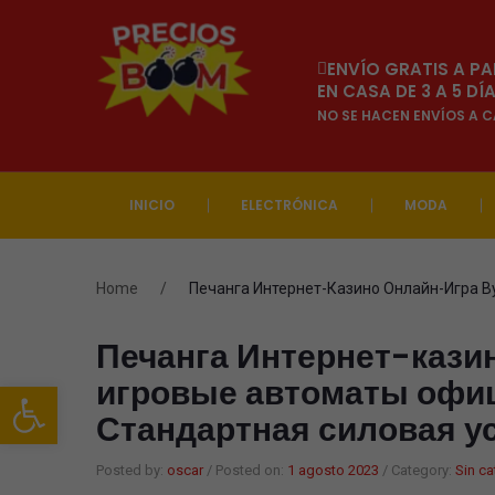
ENVÍO GRATIS A PA
EN CASA DE 3 A 5 D
NO SE HACEN ENVÍOS A 
INICIO
ELECTRÓNICA
MODA
Home
/
Печанга Интернет-Казино Онлайн-Игра 
Печанга Интернет-кази
игровые автоматы офиц
Abrir barra de herramientas
Стандартная силовая у
Posted by:
oscar
/
Posted on:
1 agosto 2023
/
Category:
Sin ca