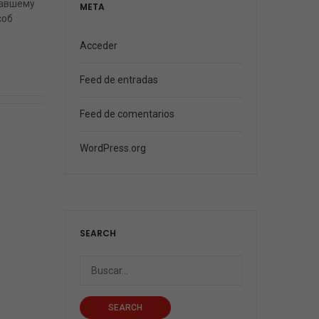
давшему
META
соб
Acceder
Feed de entradas
Feed de comentarios
WordPress.org
SEARCH
SEARCH