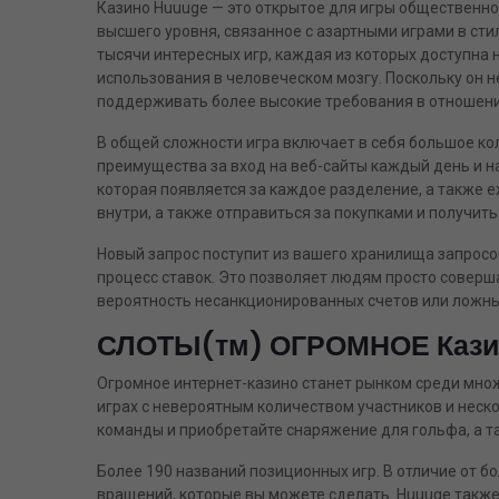
Казино Huuuge — это открытое для игры общественно
высшего уровня, связанное с азартными играми в сти
тысячи интересных игр, каждая из которых доступна
использования в человеческом мозгу. Поскольку он 
поддерживать более высокие требования в отношен
В общей сложности игра включает в себя большое ко
преимущества за вход на веб-сайты каждый день и н
которая появляется за каждое разделение, а также 
внутри, а также отправиться за покупками и получить
Новый запрос поступит из вашего хранилища запросов
процесс ставок. Это позволяет людям просто соверш
вероятность несанкционированных счетов или ложны
СЛОТЫ(тм) ОГРОМНОЕ Кази
Огромное интернет-казино станет рынком среди мно
играх с невероятным количеством участников и неско
команды и приобретайте снаряжение для гольфа, а та
Более 190 названий позиционных игр. В отличие от б
вращений, которые вы можете сделать. Huuuge такж