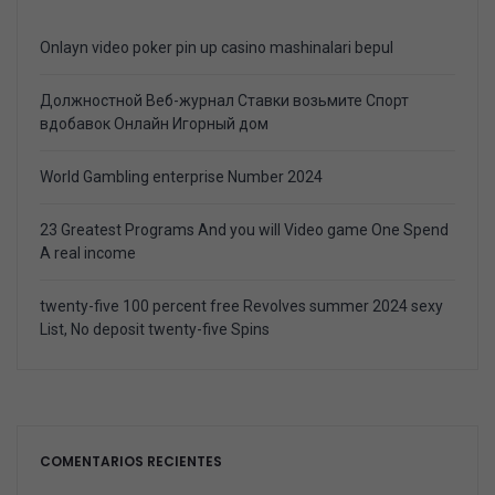
Onlayn video poker pin up casino mashinalari bepul
Должностной Веб-журнал Ставки возьмите Спорт
вдобавок Онлайн Игорный дом
World Gambling enterprise Number 2024
23 Greatest Programs And you will Video game One Spend
A real income
twenty-five 100 percent free Revolves summer 2024 sexy
List, No deposit twenty-five Spins
COMENTARIOS RECIENTES