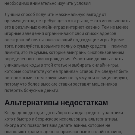
необходимо внимательно изучить условия.
Лучший способ получить максимальную выгоду от
преимущества, не требующего отыгрыша, — это использовать
его в различных онлайн-играх интернет-казино. Тем не менее,
игорные заведения ограничивают свой список адресов
электронной почты, включающий подходящие игры. Кроме
того, пожалуйста, возьмите полную сумму средств — помимо
лимита, это те суммы, которые выиграны с использованием
определенного вознаграждения. Участники должны знать
уникальные коды в этой статье и выбирать онлайн-игры,
которые соответствуют ее правилам ставок. Им следует быть
осторожными с тем, какую именно сумму они позиционируют,
потому что более высокие ставки заставят мошенников
потерять бонусные деньги.
Альтернативы недостаткам
Когда дело доходит до выбора вывода средств, участники
хотят быстро и безрисково использовать альтернативы.
Иногда это позволяет вам делать азины, которые не
позволяют хранить деньги, привязанные к онлайн-казино,