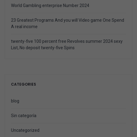
World Gambling enterprise Number 2024
23 Greatest Programs And you will Video game One Spend
A real income
twenty-five 100 percent free Revolves summer 2024 sexy
List, No deposit twenty-five Spins
CATEGORIES
blog
Sin categoría
Uncategorized