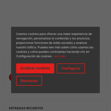
Usamos cookies para ofrecer una mejor experiencia de
navegación, personalizar el contenido y los anuncios,
proporcionar funciones de redes sociales y analizar
nuestro tráfico. Puedes leer más sobre cómo usamos las
cookies y cómo puedes controlarlas haciendo clic en
Configuración de cookies.
Leer más
Aceptar cookies
Configurar
SEARCH
Rechazar
ENTRADAS RECIENTES