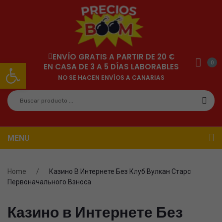
ENVÍO GRATIS A PARTIR DE 20 €
Abrir barra de herramientas
0
EN CASA DE 3 A 5 DÍAS LABORABLES
NO SE HACEN ENVÍOS A CANARIAS
No tiene artículos en su carrito de
compras
SUBTOTAL:
€
0.00
MENU
Inicio
Home
/
Казино В Интернете Без Клуб Вулкан Старс
Electrónica
Первоначального Взноса
Carcasas y Fundas Movil
Moda
Казино в Интернете Без
Bolsos multiusos
Deporte