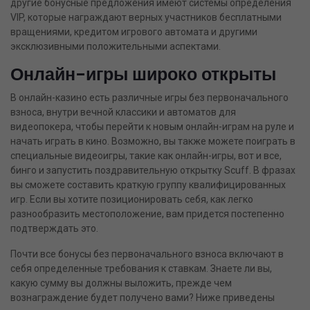
другие бонусные предложения имеют системы определения
VIP, которые награждают верных участников бесплатными
вращениями, кредитом игрового автомата и другими
эксклюзивными положительными аспектами.
Онлайн-игры широко открыты
В онлайн-казино есть различные игры без первоначального
взноса, внутри вечной классики и автоматов для
видеопокера, чтобы перейти к новым онлайн-играм на руле и
начать играть в кино. Возможно, вы также можете поиграть в
специальные видеоигры, такие как онлайн-игры, вот и все,
бинго и запустить поздравительную открытку Scuff. В фразах
вы сможете составить краткую группу квалифицированных
игр. Если вы хотите позиционировать себя, как легко
разнообразить местоположение, вам придется постепенно
подтверждать это.
Почти все бонусы без первоначального взноса включают в
себя определенные требования к ставкам. Знаете ли вы,
какую сумму вы должны выложить, прежде чем
вознаграждение будет получено вами? Ниже приведены