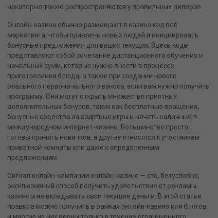
некоторые также распространяются у правильных дилеров.
Онлайн-казино обычно размещают в казино код веб-
маркетинга, чтобы привлечь новых людей и инициировать
бонусные предложения для ваших текущих. Здесь коды
представляют собой сочетание дистанционного обучения и
начальных сумм, которые нужно внести в процессе
приготовления блюда, а также при создании нового
реального первоначального взноса, если вам нужно получить
программу. Они могут открыть множество приятных
дополнительных бонусов, таких как бесплатные вращения,
бонусные средства на азартные игры и начать наличные в
международном интернет-казино. Большинство просто
готовы принять новичков, а другие относятся к участникам
приватной комнаты или даже к определенным
предложениям.
Сигнал онлайн-кампании онлайн-казино — это, безусловно,
эксклюзивный способ получить удовольствие от рекламы
казино и не вкладывать свои текущие деньги. В этой статье
правила можно получить в рамках онлайн-казино или блогов,
и многие из них верны только в течение ограниченного