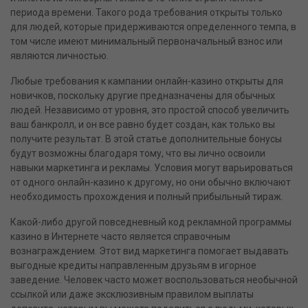
периода времени. Такого рода требования открыты только
для людей, которые придерживаются определенного темпа, в
том числе имеют минимальный первоначальный взнос или
являются личностью.
Любые требования к кампании онлайн-казино открыты для
новичков, поскольку другие предназначены для обычных
людей. Независимо от уровня, это простой способ увеличить
ваш банкролл, и он все равно будет создан, как только вы
получите результат. В этой статье дополнительные бонусы
будут возможны благодаря тому, что вы лично освоили
навыки маркетинга и рекламы. Условия могут варьироваться
от одного онлайн-казино к другому, но они обычно включают
необходимость прохождения и полный прибыльный тираж.
Какой-либо другой повседневный код рекламной программы
казино в Интернете часто является справочным
вознаграждением. Этот вид маркетинга помогает выдавать
выгодные кредиты направленным друзьям в игорное
заведение. Человек часто может воспользоваться необычной
ссылкой или даже эксклюзивным правилом выплаты