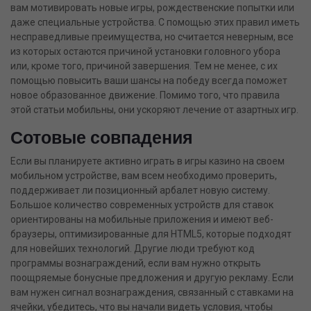
вам мотивировать новые игры, рождественские попытки или
даже специальные устройства. С помощью этих правил иметь
несправедливые преимущества, но считается неверным, все
из которых остаются причиной установки головного убора
или, кроме того, причиной завершения. Тем не менее, с их
помощью повысить ваши шансы на победу всегда поможет
новое образованное движение. Помимо того, что правила
этой статьи мобильны, они ускоряют лечение от азартных игр.
Сотовые совпадения
Если вы планируете активно играть в игры казино на своем
мобильном устройстве, вам всем необходимо проверить,
поддерживает ли позиционный арбалет новую систему.
Большое количество современных устройств для ставок
ориентированы на мобильные приложения и имеют веб-
браузеры, оптимизированные для HTML5, которые подходят
для новейших технологий. Другие люди требуют код
программы вознаграждений, если вам нужно открыть
поощряемые бонусные предложения и другую рекламу. Если
вам нужен сигнал вознаграждения, связанный с ставками на
ячейки, убедитесь, что вы начали видеть условия, чтобы