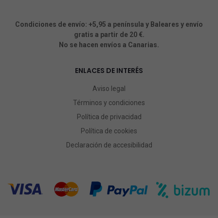
Condiciones de envío: +5,95 a península y Baleares y envío
gratis a partir de 20 €.
No se hacen envíos a Canarias.
ENLACES DE INTERÉS
Aviso legal
Términos y condiciones
Política de privacidad
Política de cookies
Declaración de accesibilidad