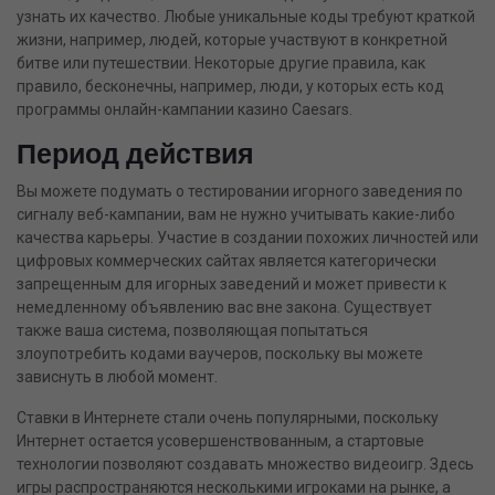
узнать их качество. Любые уникальные коды требуют краткой
жизни, например, людей, которые участвуют в конкретной
битве или путешествии. Некоторые другие правила, как
правило, бесконечны, например, люди, у которых есть код
программы онлайн-кампании казино Caesars.
Период действия
Вы можете подумать о тестировании игорного заведения по
сигналу веб-кампании, вам не нужно учитывать какие-либо
качества карьеры. Участие в создании похожих личностей или
цифровых коммерческих сайтах является категорически
запрещенным для игорных заведений и может привести к
немедленному объявлению вас вне закона. Существует
также ваша система, позволяющая попытаться
злоупотребить кодами ваучеров, поскольку вы можете
зависнуть в любой момент.
Ставки в Интернете стали очень популярными, поскольку
Интернет остается усовершенствованным, а стартовые
технологии позволяют создавать множество видеоигр. Здесь
игры распространяются несколькими игроками на рынке, а