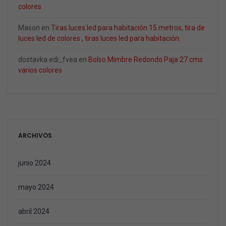
colores
Mason
en
Tiras luces led para habitación 15 metros, tira de
luces led de colores , tiras luces led para habitación.
dostavka edi_fvea
en
Bolso Mimbre Redondo Paja 27 cms
varios colores
ARCHIVOS
junio 2024
mayo 2024
abril 2024