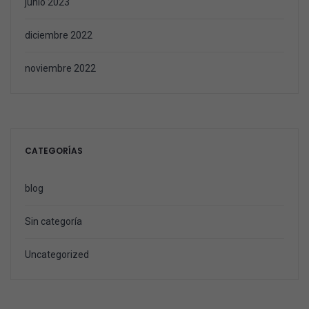
junio 2023
diciembre 2022
noviembre 2022
CATEGORÍAS
blog
Sin categoría
Uncategorized