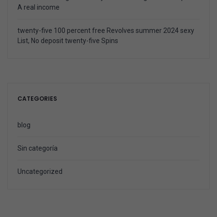
A real income
twenty-five 100 percent free Revolves summer 2024 sexy
List, No deposit twenty-five Spins
CATEGORIES
blog
Sin categoría
Uncategorized