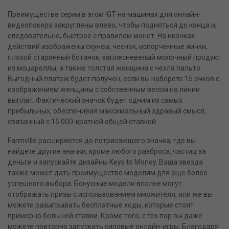
Преимущества серии в этом IGT на машинах для онлайн-
видеопокера закруглены влево, чтобы подняться до конца и,
следовательно, быстрее с правилом монет. На иконках
действий изображены скунсы, чеснок, испорченные яички,
плохой старинный ботинок, заплесневелый молочный продукт
из моцареллы, а также толстая женщина с чехла пальто.
Выгодный платеж будет получен, если вы наберете 15 очков с
изображением женщины с собственным весом на линии
выплат. Фактический значок будет одним из самых
прибыльных, обеспечивая максимальный здравый смысл,
связанный с 15 000-кратной общей ставкой.
Farmville расширяется до потрясающего значка, где вы
найдете другие значки, кроме любого разброса, частиц за
деньги и запускайте дизайны Keys to Money. Ваша звезда
также может дать преимущество моделям для еще более
успешного выбора. Бонусные модели вполне могут
отображать призы с использованием множителя, или же вы
можете разыгрывать бесплатные ходы, которые стоят
примерно большей ставки. Кроме того, с тех пор вы даже
можете повторно запускать силовые онлайн-игры. Благодаря