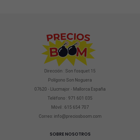
Dirección : Son fosquet 15
Polígono Son Noguera
07620 - Llucmajor - Mallorca España
Teléfono :
971 601 035
Móvil :
615 654 707
Correo:
info@preciosboom.com
SOBRE NOSOTROS