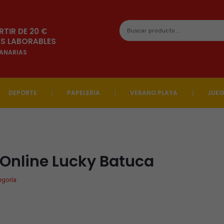
RTIR DE 20 €
ÍAS LABORABLES
CANARIAS
DEPORTE
PAPELERIA
VERANO PLAYA
JUE
a
 Online Lucky Batuca
egoría