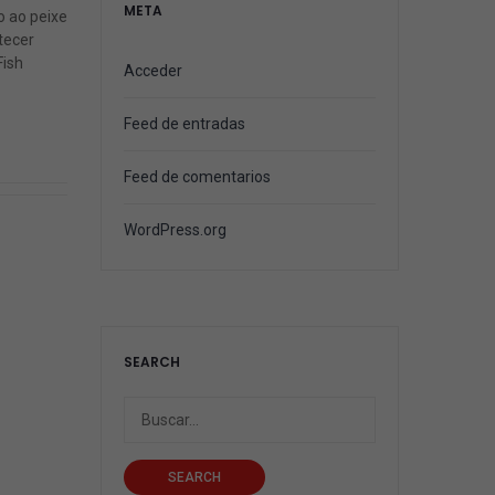
META
o ao peixe
tecer
Fish
Acceder
Feed de entradas
Feed de comentarios
WordPress.org
SEARCH
SEARCH