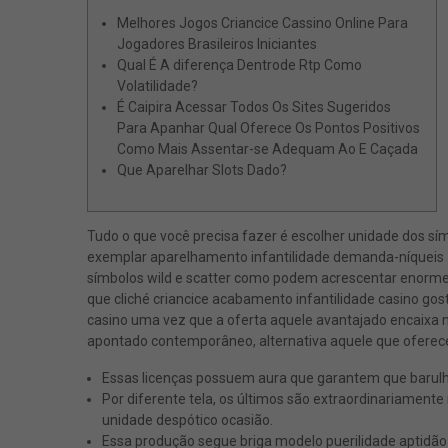
Melhores Jogos Criancice Cassino Online Para
Jogadores Brasileiros Iniciantes
Qual É A diferença Dentrode Rtp Como
Volatilidade?
É Caipira Acessar Todos Os Sites Sugeridos
Para Apanhar Qual Oferece Os Pontos Positivos
Como Mais Assentar-se Adequam Ao E Caçada
Que Aparelhar Slots Dado?
Tudo o que você precisa fazer é escolher unidade dos sím
exemplar aparelhamento infantilidade demanda-níqueis 5
símbolos wild e scatter como podem acrescentar enorm
que cliché criancice acabamento infantilidade casino gos
casino uma vez que a oferta aquele avantajado encaixa n
apontado contemporâneo, alternativa aquele que oferece
Essas licenças possuem aura que garantem que barulho
Por diferente tela, os últimos são extraordinariame
unidade despótico ocasião.
Essa produção segue briga modelo puerilidade aptidã