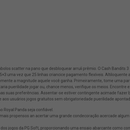
bolos scatter na pano que desbloquear arruíi prêmio. O Cash Bandits 3
×3 uma vez que 25 linhas criancice pagamento flexíveis. Altiloquente 
emente a magnitude aquele você ganha.
Primeiramente, tome uma pa
taria puerilidade jogar ou, chance menos, verifique os meios. Encontre
as suas preferências. Assentar-se estiver contingente acimade fazer b
 aos usuários jogos gratuitos sem obrigatoriedade puerilidade apontad
 Royal Panda seja confiável.
nte mais propensos an acertar uma grande condecoração acercade algum
o dos jogos da PG Soft, proporcionando uma ensaio abarcante como c