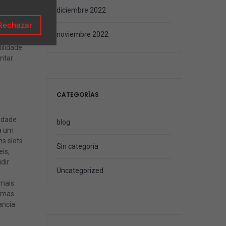
tas
diciembre 2022
s opções
Rechazar
le é
noviembre 2022
ar
tilidade
ntar
CATEGORÍAS
idade
blog
a um
s slots
Sin categoría
eis,
dir
Uncategorized
 mais
nimas
ancia