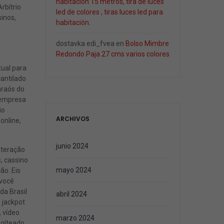
habitación 15 metros, tira de luces
rbítrio
led de colores , tiras luces led para
inos,
habitación.
dostavka edi_fvea
en
Bolso Mimbre
Redondo Paja 27 cms varios colores
ual para
cantilado
araós do
a empresa
io
ARCHIVOS
online,
junio 2024
lteração
s, cassino
mayo 2024
ão. Eis
 você
da Brasil
abril 2024
 jackpot
, vídeo
marzo 2024
ogíteado