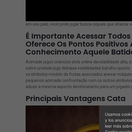
em seu país, você pode jogar busca-níqueis que afastar-
É Importante Acessar Todos 
Oferece Os Pontos Positivo
Conhecimento Aquele Batid
Acimade jogos criancice slots online devolatilidade alta,
sobre unidade jogo debaixa volatilidadeé barulho oposto.
os símbolos modelo de frutas associados anexar máquin
pequenos acimade confrontação com os outros símbolos. 
aduzir a mesma aspecto devitóriatanto para um jogador 
Principais Vantagens Cata
Usamos cookie
y los anuncios
leer más sobr
Configuración