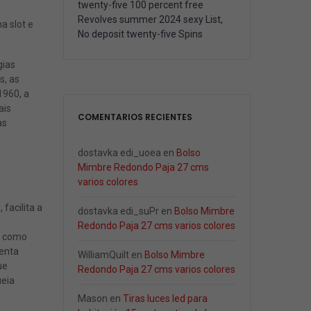
twenty-five 100 percent free
Revolves summer 2024 sexy List,
a slot e
No deposit twenty-five Spins
gias
s, as
1960, a
ais
COMENTARIOS RECIENTES
as
dostavka edi_uoea
en
Bolso
Mimbre Redondo Paja 27 cms
varios colores
facilita a
dostavka edi_suPr
en
Bolso Mimbre
Redondo Paja 27 cms varios colores
or como
senta
WilliamQuilt
en
Bolso Mimbre
ue
Redondo Paja 27 cms varios colores
ueia
Mason
en
Tiras luces led para