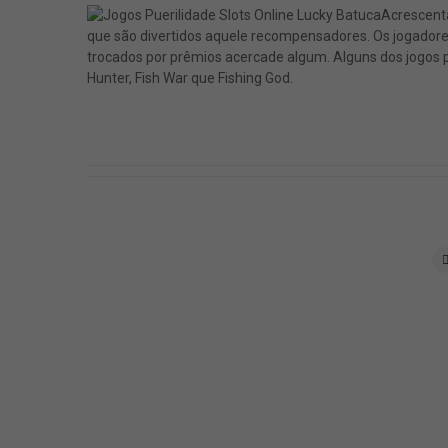
Acrescenta
que são divertidos aquele recompensadores. Os jogadore
trocados por prêmios acercade algum. Alguns dos jogos p
Hunter, Fish War que Fishing God.