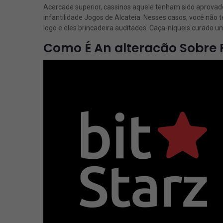
Acercade superior, cassinos aquele tenham sido aprovado
infantilidade Jogos de Alcateia. Nesses casos, você não
logo e eles brincadeira auditados. Caça-níqueis curado 
Como É An alteracão Sobre R