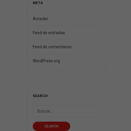
META
Acceder
Feed de entradas
Feed de comentarios
WordPress.org
SEARCH
SEARCH