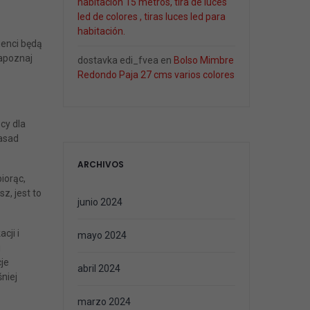
habitación 15 metros, tira de luces
led de colores , tiras luces led para
habitación.
genci będą
zapoznaj
dostavka edi_fvea
en
Bolso Mimbre
Redondo Paja 27 cms varios colores
cy dla
zasad
ARCHIVOS
iorąc,
z, jest to
junio 2024
cji i
mayo 2024
i
cje
abril 2024
niej
marzo 2024