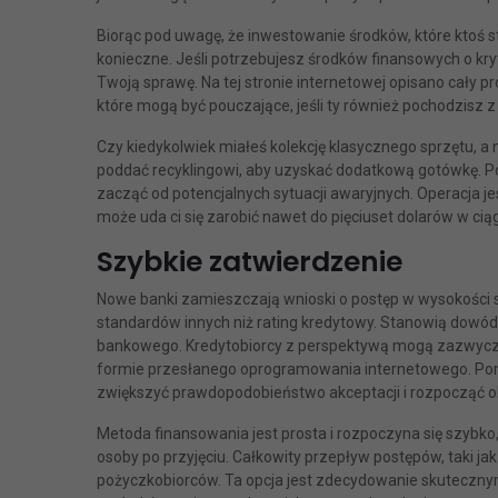
Biorąc pod uwagę, że inwestowanie środków, które ktoś st
konieczne. Jeśli potrzebujesz środków finansowych o kry
Twoją sprawę. Na tej stronie internetowej opisano cały p
które mogą być pouczające, jeśli ty również pochodzisz z
Czy kiedykolwiek miałeś kolekcję klasycznego sprzętu, a 
poddać recyklingowi, aby uzyskać dodatkową gotówkę. P
zacząć od potencjalnych sytuacji awaryjnych. Operacja j
może uda ci się zarobić nawet do pięciuset dolarów w cią
Szybkie zatwierdzenie
Nowe banki zamieszczają wnioski o postęp w wysokości s
standardów innych niż rating kredytowy. Stanowią dowód
bankowego. Kredytobiorcy z perspektywą mogą zazwyczaj n
formie przesłanego oprogramowania internetowego. Pon
zwiększyć prawdopodobieństwo akceptacji i rozpocząć ob
Metoda finansowania jest prosta i rozpoczyna się szybk
osoby po przyjęciu. Całkowity przepływ postępów, taki j
pożyczkobiorców. Ta opcja jest zdecydowanie skuteczn