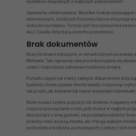
wydatków związanych z większym zadowoleniem.
Ujawnienie reklamodawcy: Wszelkie funkcje pojawiające 
internetowych, od których Economic Karma otrzymuje pro
widoczni na miejscu. Ta treść jest tworzona przez bezs
się z Zasadą dotyczącą poziomu prywatności.
Brak dokumentów
Nowy lot liniami lotniczymi, w ramach których wcześniej 
Michaela. Tak naprawdę cała procedura będzie się składa
czasu i rozpoczęciu zalecania możliwości zmiany.
Ponadto często nie mamy żadnych dokumentów dotyczących 
będziesz chciał uzyskać dowód wpłaty i rozpocząć wykry
tak proste, jak ściskanie lub nawet wspaniały indywidualny
Kiedy musisz szybko pożyczyć sto dolarów, magazyny inte
rozpocznij korzystanie z nich, jeśli chcesz w nagłych prz
skorzystasz z innej gotówki, na przykład produktów fina
powinny mieć wyższą stawkę, ale oferują większe możliwoś
pochodziła z kredytów, pochodzących z jednej z tych inst