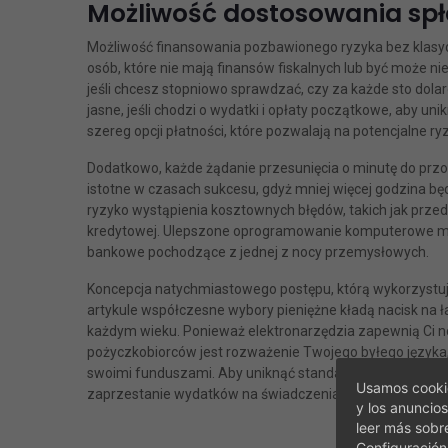
Możliwość dostosowania spł
Możliwość finansowania pozbawionego ryzyka bez klasyc
osób, które nie mają finansów fiskalnych lub być może ni
jeśli chcesz stopniowo sprawdzać, czy za każde sto dol
jasne, jeśli chodzi o wydatki i opłaty początkowe, aby 
szereg opcji płatności, które pozwalają na potencjalne
Dodatkowo, każde żądanie przesunięcia o minutę do przo
istotne w czasach sukcesu, gdyż mniej więcej godzina b
ryzyko wystąpienia kosztownych błędów, takich jak prze
kredytowej. Ulepszone oprogramowanie komputerowe moż
bankowe pochodzące z jednej z nocy przemysłowych.
Koncepcja natychmiastowego postępu, którą wykorzyst
artykule współczesne wybory pieniężne kładą nacisk na 
każdym wieku. Ponieważ elektronarzędzia zapewnią Ci now
pożyczkobiorców jest rozważenie Twojego byłego języka
swoimi funduszami. Aby uniknąć standardowego ryzyka, 
Usamos cookie
zaprzestanie wydatków na świadczenia oraz rozpoczęc
y los anuncios
leer más sobr
Configuración