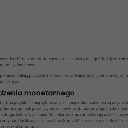
y, dla którego priorytetem jest praca i zacznij nalegać. Każdy, kto nie
egzaminy finansowe.
ądanie udzielają pożyczek na sto dolarów.
Najbardziej godne uwagi są te
ublicznych.
rdzenia monetarnego
chód, na przykład lepiej sytuowany. Te opcje refinansowania są często ni
ej. Niemniej jednak przed wyborem nowego standardowego banku należ
ują drugie cele w wysokości 100 dolarów, które umożliwiają szybkie poż
 na przykład PockBox i inicjujesz CashSpotUSA, nie mierzysz żadnych ko
zerw w stylu vintage.