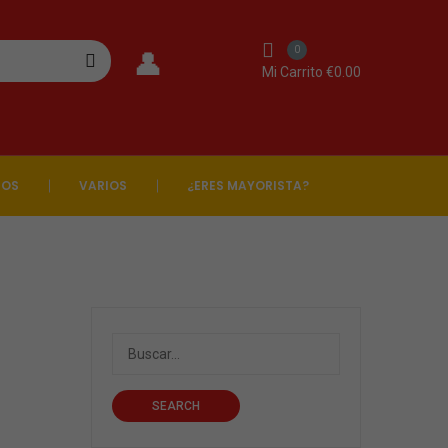
0
Mi Carrito
€
0.00
GOS
VARIOS
¿ERES MAYORISTA?
SEARCH