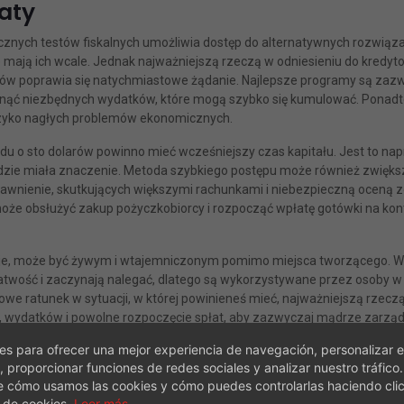
aty
znych testów fiskalnych umożliwia dostęp do alternatywnych rozwiąza
e mają ich wcale. Jednak najważniejszą rzeczą w odniesieniu do kredyt
arów poprawia się natychmiastowe żądanie. Najlepsze programy są zaz
uniknąć niezbędnych wydatków, które mogą szybko się kumulować. Ponadt
 ryzyko nagłych problemów ekonomicznych.
du o sto dolarów powinno mieć wcześniejszy czas kapitału. Jest to na
ędzie miała znaczenie. Metoda szybkiego postępu może również zwięks
dawnienie, skutkujących większymi rachunkami i niebezpieczną oceną z
e obsłużyć zakup pożyczkobiorcy i rozpocząć wpłatę gotówki na kon
uje, może być żywym i wtajemniczonym pomimo miejsca tworzącego. 
łatwość i zaczynają nalegać, dlatego są wykorzystywane przez osoby w
e ratunek w sytuacji, w której powinieneś mieć, najważniejszą rzeczą
, wydatków i powolne rozpoczęcie spłat, aby zazwyczaj mądrze zarząd
kredytobiorcy zachowują swoją zdolność kredytową i rozpoczynają
s para ofrecer una mejor experiencia de navegación, personalizar e
ie oznak i symptomów związanych z większym zadowoleniem.
, proporcionar funciones de redes sociales y analizar nuestro tráfico
e cómo usamos las cookies y cómo puedes controlarlas haciendo cli
 de cookies.
Leer más