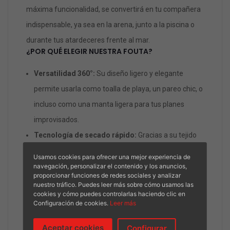
máxima funcionalidad, se convertirá en tu compañera
indispensable, ya sea en la arena, junto a la piscina o
durante tus atardeceres frente al mar.
¿POR QUÉ ELEGIR NUESTRA FOUTA?
Versatilidad 360°:
Su diseño ligero y elegante
permite usarla como toalla de playa, un pareo chic, o
incluso como una manta ligera para tus planes
improvisados.
Tecnología de secado rápido:
Gracias a su tejido
de alta calidad, se seca en tiempo récord,
Usamos cookies para ofrecer una mejor experiencia de
manteniéndose fresca y lista para tu próxima
navegación, personalizar el contenido y los anuncios,
proporcionar funciones de redes sociales y analizar
aventura.
nuestro tráfico. Puedes leer más sobre cómo usamos las
cookies y cómo puedes controlarlas haciendo clic en
Compacta y ligera:
Olvídate del peso innecesario en
Configuración de cookies.
Leer más
tu bolso. Es extremadamente fácil de plegar,
Aceptar cookies
ocupando el mínimo espacio en tu maleta.
Configurar