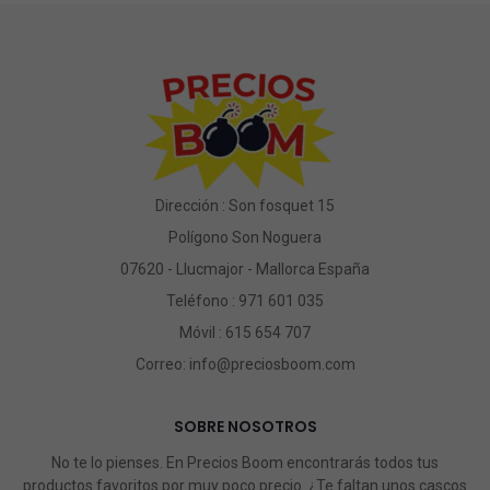
Dirección : Son fosquet 15
Polígono Son Noguera
07620 - Llucmajor - Mallorca España
Teléfono :
971 601 035
Móvil :
615 654 707
Correo:
info@preciosboom.com
SOBRE NOSOTROS
No te lo pienses. En Precios Boom encontrarás todos tus
productos favoritos por muy poco precio. ¿Te faltan unos cascos