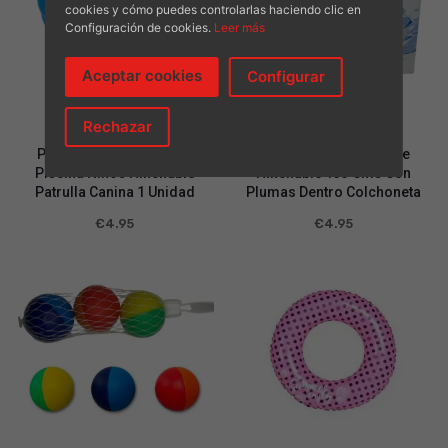
cookies y cómo puedes controlarlas haciendo clic en
Configuración de cookies.
Leer más
Aceptar cookies
Configurar
Rechazar
Valorad
Valora
Piscina Patrulla Canina.
Flotador Circular Cisne
o en
do en
2.93
de
2.53
Piscina Niños Hinchable
Hinchable 133 Cms Con
5
de 5
Patrulla Canina 1 Unidad
Plumas Dentro Colchoneta
€
4.95
€
4.95