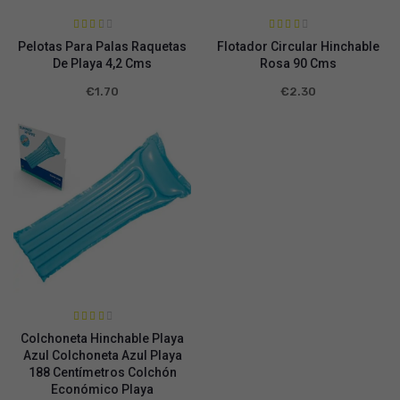
Valora
Valora
Pelotas Para Palas Raquetas
Flotador Circular Hinchable
do en
do en
2.44
2.64
De Playa 4,2 Cms
Rosa 90 Cms
de 5
de 5
€
1.70
€
2.30
Valora
Colchoneta Hinchable Playa
do en
2.60
Azul Colchoneta Azul Playa
de 5
188 Centímetros Colchón
Económico Playa