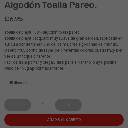
de
de
Algodón Toalla Pareo.
playa
playa
con
100%
€
6.95
capucha
algod
Toalla de playa 100% algodón toalla pareo.
poncho
toalla
Toalla de playa Jacquard muy suave de gran calidad, fabricada en
de
pareo.
Turquía donde tienen uno de los mejores algodones del mundo.
pirata.
Diseño muy bonito de rayas de diferentes colores, queda muy bien
y le da un toque diferente.
Fácil de transportar y plegar, ideal para el verano, playa, piscina.
Peso de 450g aproximadamente.
45 disponibles
AÑADIR AL CARRITO