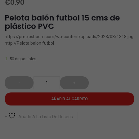
€
0.90
de 5
de
playa
en
base a
plástico
4,2
valoraciones
Pelota balón futbol 15 cms de
de
PVC
cms
clientes
plástico PVC
https://preciosboom.com/wp-content/uploads/2023/03/1318.jpg
http://Pelota balon futbol
50 disponibles
AÑADIR AL CARRITO
Añadir A La Lista De Deseos