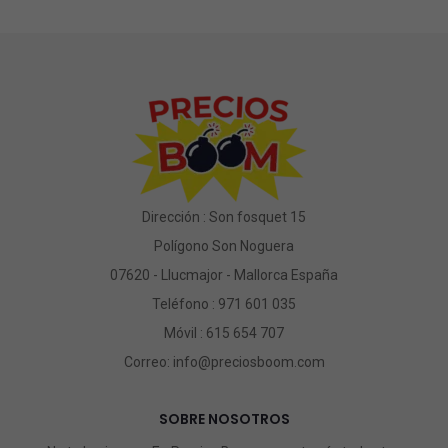
Dirección : Son fosquet 15
Polígono Son Noguera
07620 - Llucmajor - Mallorca España
Teléfono :
971 601 035
Móvil :
615 654 707
Correo:
info@preciosboom.com
SOBRE NOSOTROS