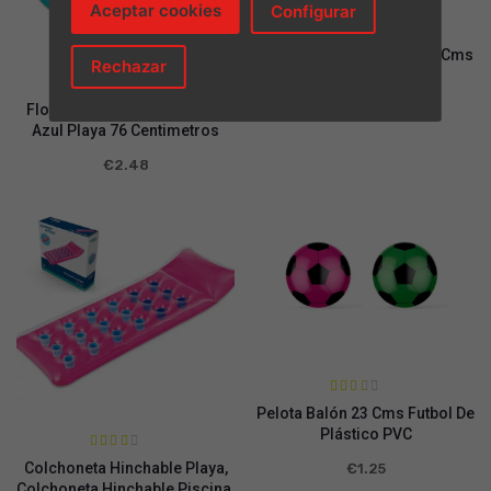
Aceptar cookies
Configurar
Valo
Pelota Balón Estrellas 22 Cms
rado
Rechazar
en
Plástico PVC
1.88
de 5
Valorad
Flotador Hinchable Circular
€
0.90
o en
2.98
de
Azul Playa 76 Centimetros
5
€
2.48
Valora
Pelota Balón 23 Cms Futbol De
do en
2.45
Plástico PVC
de 5
Valora
Colchoneta Hinchable Playa,
€
1.25
do en
2.58
Colchoneta Hinchable Piscina,