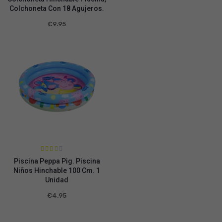
de 5
Colchoneta Con 18 Agujeros.
€
9.95
Valora
Piscina Peppa Pig. Piscina
do en
2.53
Niños Hinchable 100 Cm. 1
de 5
Unidad
€
4.95