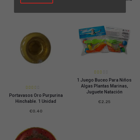
€
4.95
€
11.95
Valor
1 Juego Buceo Para Niños
ado
en
Algas Plantas Marinas,
2.10
Juguete Natación
de 5
Valora
Portavasos Oro Purpurina
do en
2.48
Hinchable. 1 Unidad
€
2.25
de 5
€
0.40