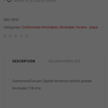
Añadir A La Lista De Deseos
SKU:
9591
Categorías:
Colchonetas Hinchables
,
Hinchable
,
Verano - playa
DESCRIPCIÓN
VALORACIONES (47)
Colchoneta Escudo Capitán América colchón grande
hinchable 118 cms