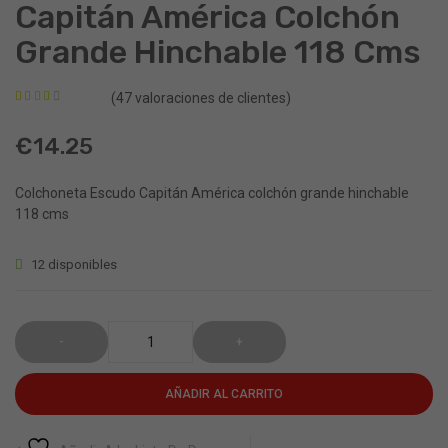
Escudo
Pretze
Capitán América Colchón
Spiderman
colch
Grande Hinchable 118 Cms
colchón
flotad
hinchable
hunch
(
47
valoraciones de clientes)
Valorado
41
grande
cms
con
2.71
de
€
14.25
118
5 en
base a
cms
valoraciones
de
Colchoneta Escudo Capitán América colchón grande hinchable
clientes
118 cms
12 disponibles
AÑADIR AL CARRITO