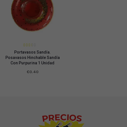
Valora
Portavasos Sandía.
do en
2.38
Posavasos Hinchable Sandía
de 5
Con Purpurina 1 Unidad
€
0.40