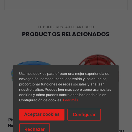
TE PUEDE GUSTAR EL ARTÍCULO
PRODUCTOS RELACIONADOS
Usamos cookies para ofrecer una mejor experiencia de
navegación, personalizar el contenido y los anuncios,
proporcionar funciones de redes sociales y analizar
nuestro tráfico. Puedes leer más sobre cómo usamos las
cookies y cómo puedes controlarlas haciendo clic en
Configuración de cookies.
Leer más
Aceptar cookies
Configurar
Valora
Valora
Piscina Peppa Pig. Piscina
Colchoneta Escudo
do en
do en
2.53
2.50
Niños Hinchable 100 Cm. 1
Spiderman Colchón
de 5
de 5
Rechazar
Unidad
Hinchable Grande 118 Cms