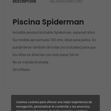
DESCRIPCIÓN
VALORACIONES (95)
Piscina Spiderman
Increíble piscina hinchable Spiderman, especial niños.
Su medida aproximada 100 cms. Ideal para patios, Se
puede llenar también de bolas (no incluidas) para que
los niños se diviertan con este super héroe.
No se manda hinchada.
Sin inflador.
Usamos cookies para ofrecer una mejor experiencia de
TE PUEDE GUSTAR EL ARTÍCULO
navegación, personalizar el contenido y los anuncios,
PRODUCTOS RELACIONADOS
proporcionar funciones de redes sociales y analizar