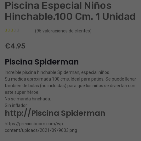
Patrulla
Peppa
Piscina Especial Niños
Canina.
Pig.
Hinchable.100 Cm. 1 Unidad
Piscina
Piscin
Niños
niños
(
95
valoraciones de clientes)
Valorado
84
hinchable
hincha
con
2.33
€
4.95
Patrulla
100
de 5
en
Canina
cm.
base a
valoraciones
Piscina Spiderman
de
1
1
clientes
unidad
unidad
Increíble piscina hinchable Spiderman, especial niños.
Su medida aproximada 100 cms. Ideal para patios, Se puede llenar
también de bolas (no incluidas) para que los niños se diviertan con
este super héroe.
No se manda hinchada.
Sin inflador.
http://Piscina Spiderman
https://preciosboom.com/wp-
content/uploads/2021/09/9633.png