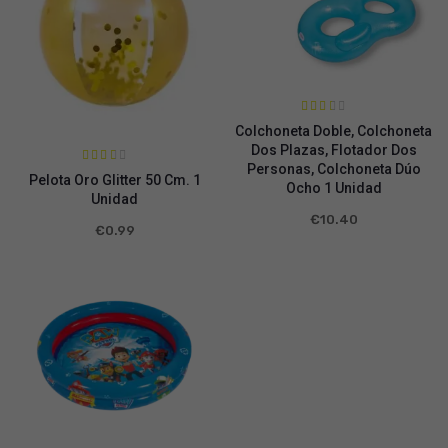
Valora
Colchoneta Doble, Colchoneta
do en
2.42
Dos Plazas, Flotador Dos
de 5
Personas, Colchoneta Dúo
Valora
Pelota Oro Glitter 50 Cm. 1
do en
Ocho 1 Unidad
2.55
Unidad
de 5
€
10.40
€
0.99