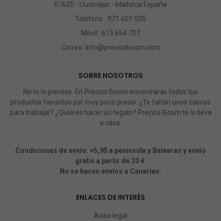
07620 - Llucmajor - Mallorca España
Teléfono :
971 601 035
Móvil :
615 654 707
Correo:
info@preciosboom.com
SOBRE NOSOTROS
No te lo pienses. En Precios Boom encontrarás todos tus
productos favoritos por muy poco precio. ¿Te faltan unos cascos
para trabajar? ¿Quieres hacer un regalo? Precios Boom te lo lleva
a casa.
Condiciones de envío: +5,95 a península y Baleares y envío
gratis a partir de 20 €.
No se hacen envíos a Canarias.
ENLACES DE INTERÉS
Aviso legal