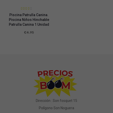
Valorad
Piscina Patrulla Canina.
o en
2.93
de
Piscina Niños Hinchable
5
Patrulla Canina 1 Unidad
€
4.95
Dirección : Son fosquet 15
Polígono Son Noguera