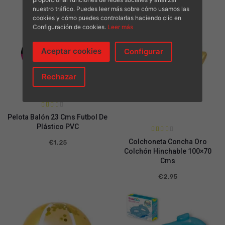
nuestro tráfico. Puedes leer más sobre cómo usamos las
cookies y cómo puedes controlarlas haciendo clic en
Configuración de cookies.
Leer más
Aceptar cookies
Configurar
Rechazar
Valora
Pelota Balón 23 Cms Futbol De
do en
2.45
Plástico PVC
de 5
Valora
Colchoneta Concha Oro
€
1.25
do en
2.51
Colchón Hinchable 100×70
de 5
Cms
€
2.95