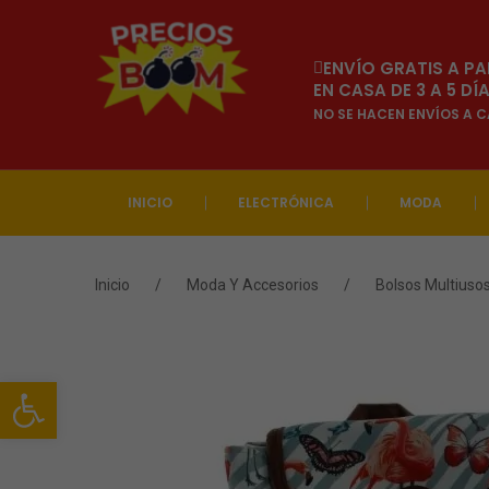
ENVÍO GRATIS A PA
EN CASA DE 3 A 5 D
NO SE HACEN ENVÍOS A 
INICIO
ELECTRÓNICA
MODA
Inicio
/
Moda Y Accesorios
/
Bolsos Multiuso
Abrir barra de herramientas