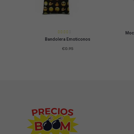
Moc
Valora
Bandolera Emoticonos
do en
2.58
de 5
€
0.95