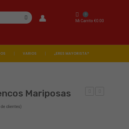
0
Mi Carrito
€
0.00
GOS
VARIOS
¿ERES MAYORISTA?
encos Mariposas
Rayas
Rosa
de clientes)
Piña
Flamencos
Hojas