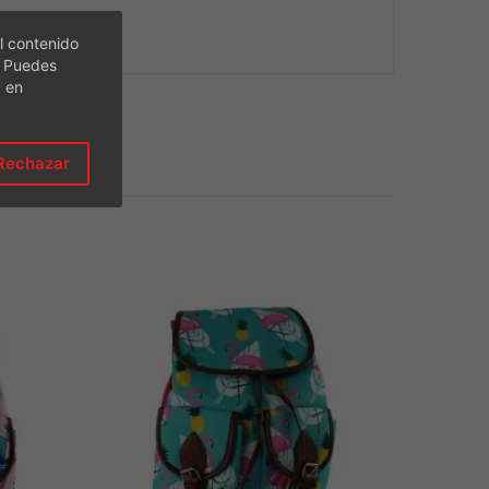
l contenido
. Puedes
c en
Rechazar