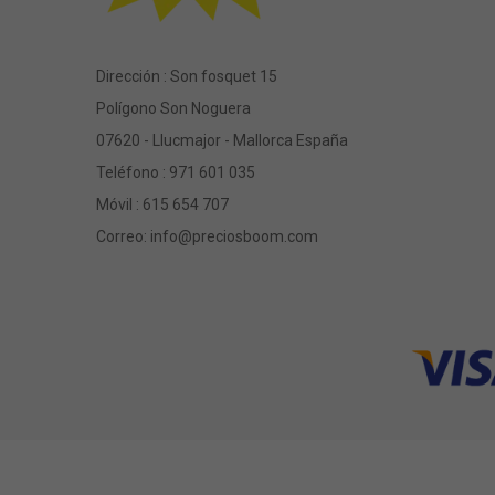
Dirección : Son fosquet 15
Polígono Son Noguera
07620 - Llucmajor - Mallorca España
Teléfono :
971 601 035
Móvil :
615 654 707
Correo:
info@preciosboom.com