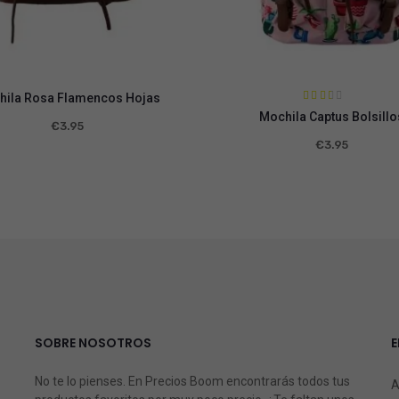
hila Rosa Flamencos Hojas
Valora
Mochila Captus Bolsillo
do en
€
3.95
2.46
de 5
€
3.95
SOBRE NOSOTROS
E
No te lo pienses. En Precios Boom encontrarás todos tus
A