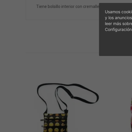
Tiene bolsillo interior con cremallera para organizar
Usamos cookie
y los anuncios
leer más sobr
Configuración