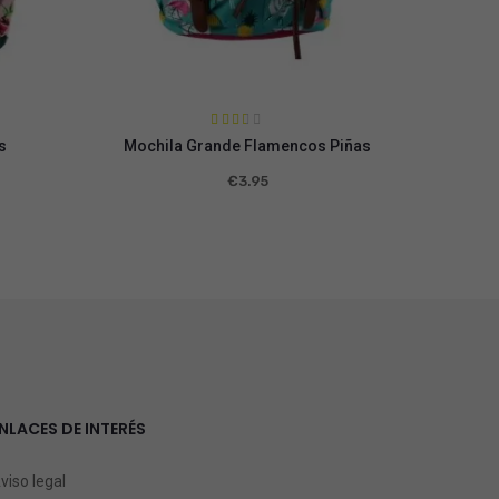
Valora
s
Mochila Grande Flamencos Piñas
Bolso 
do en
2.39
de 5
€
3.95
NLACES DE INTERÉS
viso legal