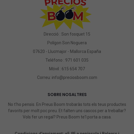
Direcció : Son fosquet 15
Polígon Son Noguera
07620 - Llucmajor - Mallorca España
Teléfono :
971 601 035
Móvil :
615 654 707
Correu:
info@preciosboom.com
SOBRE NOSALTRES
No t'ho pensis. En Preus Boom trobaràs tots els teus productes
favorits per molt poc preu. Et falten uns cascos per a treballar?
Vols fer un regal? Preus Boom te'l porta a casa.
Condicions d'enviament: +5,95 a península i Balears i