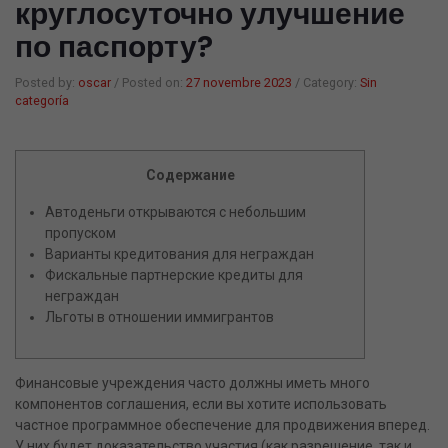
круглосуточно улучшение
по паспорту?
Gorres i capells
Manuelles
Papereria
Estiu platja
Posted by:
oscar
/
Posted on:
27 novembre 2023
/
Category:
Sin
categoría
Matalassets Inflables
Jocs
Barques Inflables
Diversos
Содержание
Flotadors
Ets majorista?
Автоденьги открываются с небольшим
пропуском
Pilotes de Platja
El meu compte
Варианты кредитования для неграждан
Inflable
Фискальные партнерские кредиты для
неграждан
Jocs
Льготы в отношении иммигрантов
Tovalloles
Финансовые учреждения часто должны иметь много
Foutas
компонентов соглашения, если вы хотите использовать
частное программное обеспечение для продвижения вперед.
Ponxos
У них будет доказательство участия (как разрешение, так и